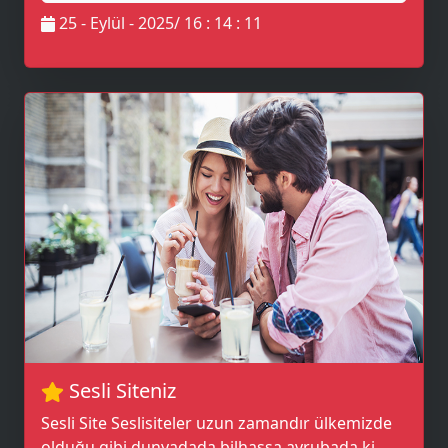
25 - Eylül - 2025/ 16 : 14 : 11
Sesli Siteniz
Sesli Site Seslisiteler uzun zamandır ülkemizde
olduğu gibi dunyadada bilhassa avrubada ki