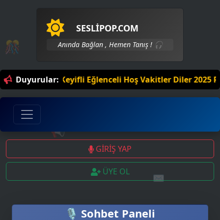
SESLİPOP.COM
🎊
Anında Bağlan , Hemen Tanış ! 🎧
eLDin Keyifli Eğlenceli Hoş Vakitler Diler 2025 Panelimiz
Duyurular:
📢
GİRİŞ YAP
ÜYE OL
✉️
🎙️ Sohbet Paneli