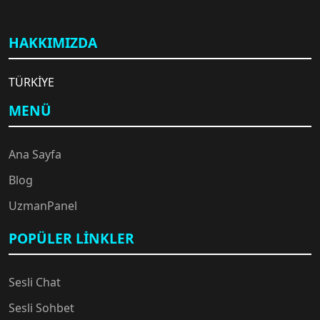
🖥️
HAKKIMIZDA
TÜRKİYE
MENÜ
😎
Ana Sayfa
Blog
UzmanPanel
🤩
POPÜLER LINKLER
Sesli Chat
Sesli Sohbet