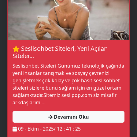
Seslisohbet Siteleri, Yeni Açılan
Siteler...
Seslisohbet Siteleri Günümüz teknolojik çağında
📢
yeni insanlar tanışmak ve sosyay çevrenizi
genişletmek çok kolay ve çok basit seslisohbet
siteleri sizlere bunu sağlam için en güzel ortamı
sağlamktadır.Sitemiz seslipop.com siz misafir
arkdaşlarımı...
Devamını Oku
💌
09 - Ekim - 2025/ 12 : 41 : 25