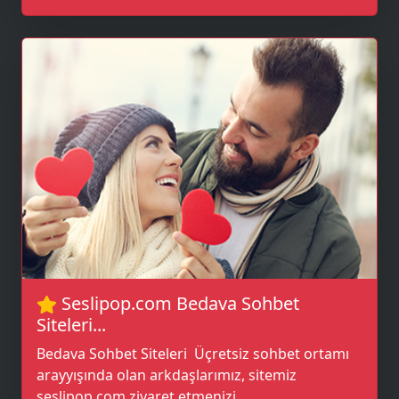
💜
📢
Seslipop.com Bedava Sohbet
Siteleri...
Bedava Sohbet Siteleri Üçretsiz sohbet ortamı
arayyışında olan arkdaşlarımız, sitemiz
seslipop.com ziyaret etmenizi