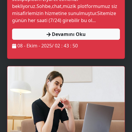
bekliyoruz.Sohbe,chat,müzik plotformumuz siz
😆
misafirlemizin hizmetine sunulmuştur.Sitemize
günün her saati (7/24) girebilir bu ol...
Devamını Oku
08 - Ekim - 2025/ 02 : 43 : 50