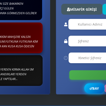
N SİZE BAKARKEN
İÇİ GÜLEN
MİSAFİR GİRİŞİ
SONRA GÖRMEZDEN GELİRER
AKKIM MAHŞERE KALSIN
RUM.YUTKUNA YUTKUNA KİM
A KAN KUSA KUSA ÖDESİN
I YERDEN KIRMA ALLAH IM
SANDIKLARI YERDEN
E YAPTILAR...
BAY