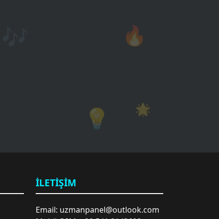
🎶
🔥
🌟
💡
İLETIŞIM
Email: uzmanpanel@outlook.com