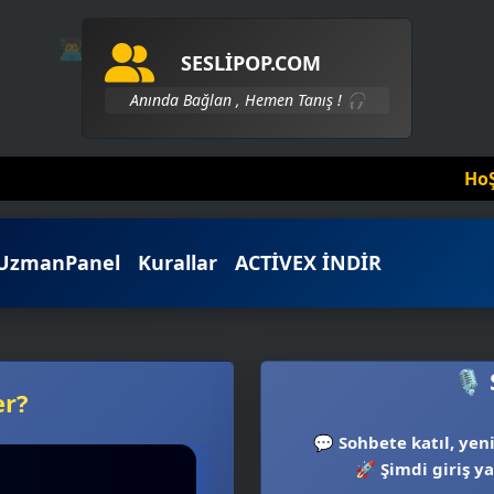
😍
👨‍💻
📜
SESLİPOP.COM
Anında Bağlan , Hemen Tanış ! 🎧
HoŞGeLDin Keyifl
UzmanPanel
Kurallar
ACTİVEX İNDİR
🎙️
er?
💬
Sohbete katıl, yeni
🚀
Şimdi giriş ya