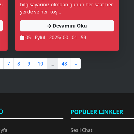
zi
bilgisayarınız olmdan günün her saat her
yerde ve her koş...
Devamını Oku
05 - Eylül - 2025/ 00 : 01 : 53
7
8
9
10
...
48
»
🔊
Ü
POPÜLER LINKLER
ayfa
Sesli Chat