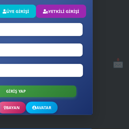
ÜYE GİRİŞİ
YETKİLİ GİRİŞİ
📩
BAYAN
AVATAR