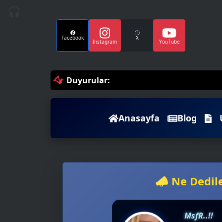
🎧
Facebook
X
Instagram
YouTube
Duyurular:
Anasayfa
Blog
📣 Ne Dedil
MsfR..!!