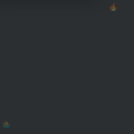
🔥
🤷‍♂️