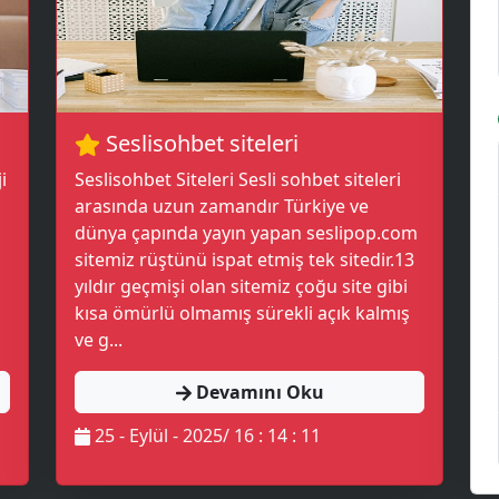
Seslisohbet siteleri
i
Seslisohbet Siteleri Sesli sohbet siteleri
arasında uzun zamandır Türkiye ve
dünya çapında yayın yapan seslipop.com
sitemiz rüştünü ispat etmiş tek sitedir.13
yıldır geçmişi olan sitemiz çoğu site gibi
kısa ömürlü olmamış sürekli açık kalmış
ve g...
Devamını Oku
25 - Eylül - 2025/ 16 : 14 : 11