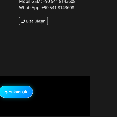
Mobil GSM: +90 541 8143608
WhatsApp: +90 541 8143608
Bize Ulaşın
Yukarı Çık