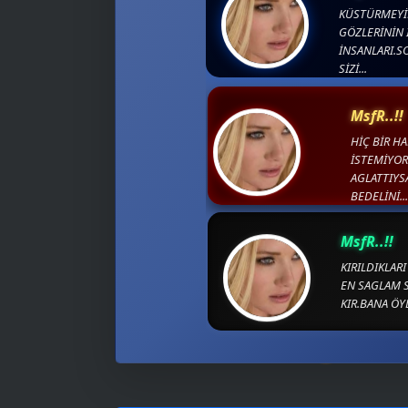
KÜSTÜRMEYİ
GÖZLERİNİN 
İNSANLARI.
SİZİ...
MsfR..!!
HİÇ BİR H
İSTEMİYO
AGLATTIYS
BEDELİNİ...
MsfR..!!
KIRILDIKLAR
EN SAGLAM 
KIR.BANA ÖYL
🥳