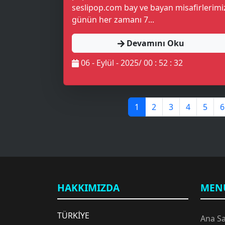
seslipop.com bay ve bayan misafirlerimi
günün her zamanı 7...
Devamını Oku
06 - Eylül - 2025/ 00 : 52 : 32
1
2
3
4
5
6
HAKKIMIZDA
MEN
TÜRKİYE
Ana S