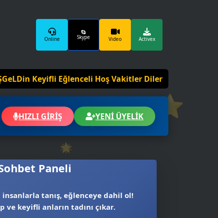
Skype
Online
Video
Activex
i Eğlenceli Hoş Vakitler Diler 2025 Panelimiz Hayırlı Ols
⭐
HIZLI GİRİŞ
YENİ ÜYELİK
🌟
 Sohbet Paneli
 insanlarla tanış, eğlenceye dahil ol!
p ve keyifli anların tadını çıkar.