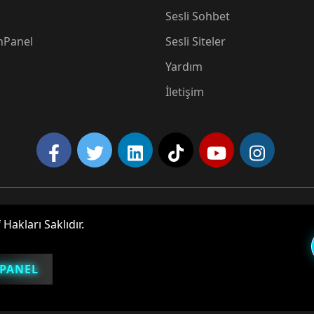
Sesli Sohbet
Panel
Sesli Siteler
Yardım
İletişim
😂
akları Saklıdır.
PANEL