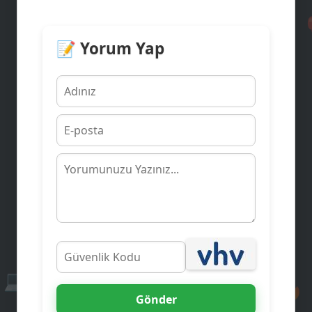
💡
📝 Yorum Yap
🥳
👨‍💻
👨‍💻
✉️
💻
🔥
Gönder