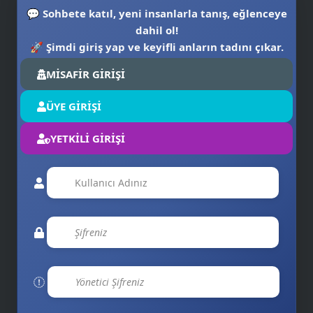
✉️
💬
Sohbete katıl, yeni insanlarla tanış, eğlenceye
dahil ol!
🚀
Şimdi giriş yap ve keyifli anların tadını çıkar.
MİSAFİR GİRİŞİ
ÜYE GİRİŞİ
YETKİLİ GİRİŞİ
👨‍💻
💡