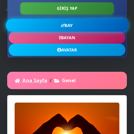
🚀
💖
BAY
BAYAN
AVATAR
Ana Sayfa
Genel