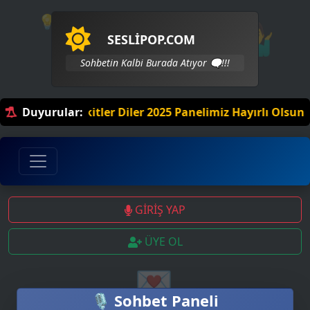
💡
🤷‍♂️
SESLİPOP.COM
Sohbetin Kalbi Burada Atıyor 🗨️!!!
eli Hoş Vakitler Diler 2025 Panelimiz Hayırlı Olsun. Sohb
Duyurular:
GİRİŞ YAP
ÜYE OL
💌
🎙️ Sohbet Paneli