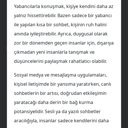
Yabancılarla konuşmak, kişiye kendini daha az
yalnız hissettirebilir. Bazen sadece bir yabancı
ile yapılan kısa bir sohbet, kişinin ruh halini
anında iyileştirebilir. Ayrıca, duygusal olarak
🔥
zor bir dönemden geçen insanlar için, dışarıya
çıkmadan yeni insanlarla tanışmak ve
düşüncelerini paylaşmak rahatlatıcı olabilir.
Sosyal medya ve mesajlaşma uygulamaları,
kişisel iletişimde bir yansıma yaratırken, canlı
sohbetlerin bir artısı, doğrudan etkileşimin
🤷‍♂️
yaratacağı daha derin bir bağ kurma
potansiyelidir. Sesli ya da yazılı sohbetler
aracılığıyla, insanlar sadece kendilerini daha