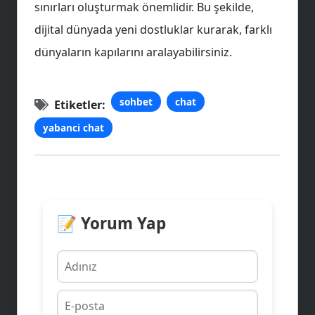
sınırları oluşturmak önemlidir. Bu şekilde,
dijital dünyada yeni dostluklar kurarak, farklı
dünyaların kapılarını aralayabilirsiniz.
sohbet
chat
Etiketler:
yabanci chat
📝 Yorum Yap