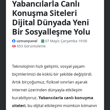
Yabancılarla Canlı
Konuşma Siteleri
Dijital Dünyada Yeni
Bir Sosyalleşme Yolu
uzmanpanel
07 Mayıs Çarşamba 19:00
653 Görüntüleme
Teknolojinin hızlı gelişimi, sosyal yaşam
biçimlerimizi de köklü bir şekilde değiştirdi.
Artık birçoğumuz, fiziksel sınırları aşarak
internet üzerinden dünyayla etkileşim
kurabiliyoruz.
Yabancılarla canlı konuşma
siteleri
, bu dijital etkileşimi mümkün kılmanın