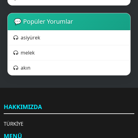
💬 Popüler Yorumlar
asiyürek
melek
akın
📱
HAKKIMIZDA
TÜRKİYE
MENÜ