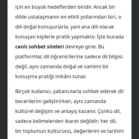
için en büyük hedeflerden biridir. Ancak bir
dilde ustalaşmanın en etkili yollarından biri, o
dili doğal konuşurlarla, yani ana dili olarak
konuşan kişilerle pratik yapmaktır. İşte burada
canlı sohbet siteleri
devreye girer. Bu
platformlar, dil öğrenicilerine sadece dil bilgisi
değil, aynı zamanda doğal ve samimi bir
konuşma pratiği imkânı sunar.
Birçok kullanıcı, yabancılarla sohbet ederek dil
🖥️
becerilerini geliştirirken, aynı zamanda
kültürel değişim ve anlayış kazanır. Çünkü dil,
👨‍💻
sadece kelimelerden ibaret değildir; her dil,
bir toplumun kültürünü, değerlerini ve tarihini