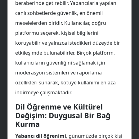
beraberinde getirebilir. Yabancılarla yapılan
canlı sohbetlerde güvenlik, en önemli
meselelerden biridir. Kullanıcılar, doğru
platformu seçerek, kişisel bilgilerini
koruyabilir ve yalnızca istedikleri düzeyde bir
etkileşimde bulunabilirler. Birçok platform,
kullanıcıların güvenliğini sağlamak için
moderasyon sistemleri ve raporlama
özellikleri sunarak, kötüye kullanımı en aza
indirmeye çalışmaktadır.
Dil Öğrenme ve Kültürel
Değişim: Duygusal Bir Bağ
Kurma
Yabancı dil öğrenimi
, günümüzde birçok kişi