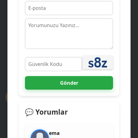
🎙️
Gönder
🤩
👩‍💻
💬 Yorumlar
ema