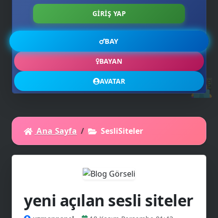
🤷‍♂️
BAY
BAYAN
👩‍💻
AVATAR
Ana Sayfa
SesliSiteler
yeni açılan sesli siteler