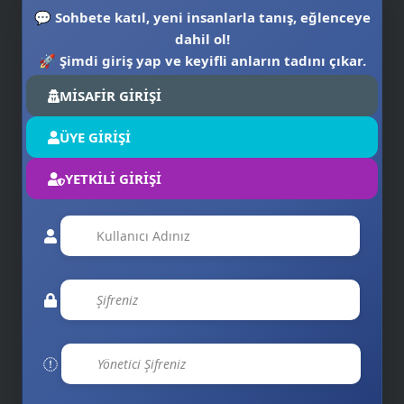
💬
Sohbete katıl, yeni insanlarla tanış, eğlenceye
dahil ol!
🚀
Şimdi giriş yap ve keyifli anların tadını çıkar.
🖥️
👨‍💻
MİSAFİR GİRİŞİ
ÜYE GİRİŞİ
YETKİLİ GİRİŞİ