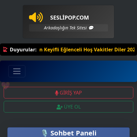
SESLİPOP.COM
💻
Arkadaşlığın Tek Sitesi 💬
HoŞGeLDin Keyifli Eğlenceli Hoş Vakitler Diler 2025 Pan
Duyurular:
💖
GİRİŞ YAP
ÜYE OL
🎙️ Sohbet Paneli