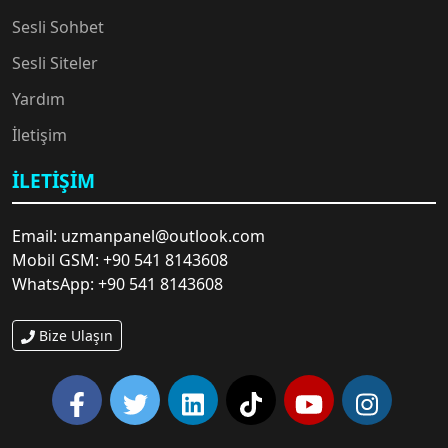
Sesli Sohbet
Sesli Siteler
Yardım
🔥
İletişim
🤩
İLETIŞIM
Email: uzmanpanel@outlook.com
Mobil GSM: +90 541 8143608
WhatsApp: +90 541 8143608
Bize Ulaşın