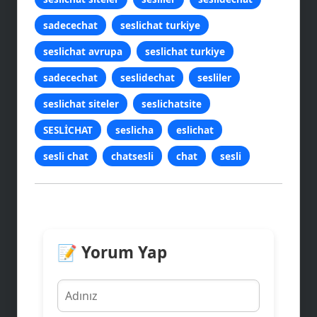
sadecechat
seslichat turkiye
seslichat avrupa
seslichat turkiye
sadecechat
seslidechat
sesliler
seslichat siteler
seslichatsite
SESLİCHAT
seslicha
eslichat
sesli chat
chatsesli
chat
sesli
📝 Yorum Yap