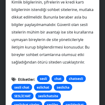
Kimlik bilgilerinin, şifrelerin ve kredi kartı
bilgilerinin istendiği sohbet sitelerine, mutlaka
dikkat edilmelidir. Bununla beraber asla bu
bilgiler paylaşılmamalıdır. Güvenli olan sesli
sitelerin mühim bir avantajı ise site kurallarına
uymayan bireylerin de site yöneticileriyle
iletişim kurup bilgilendirmesi konusudur. Bu
bireyler sohbet ortamlarına olumsuz etki
sağladığından ötürü siteden uzaklaştırılır.
sesli
chat
chatsesli
Etiketler:
sesli chat
eslichat
seslicha
SESLİCHAT
seslichatsite
seslichat siteler
sesliler
seslidechat